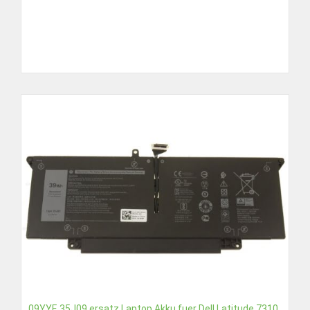
09YYF, 35J09 ersatz Laptop Akku fuer Dell Latitude 7310,