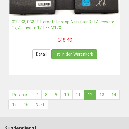
02F8K3, 0G33TT ersatz Laptop Akku fuer Dell Alienware
17, Alienware 17 17X M17X-...
€48,40
Detail
In den Warenkorb
Previous
7
8
9
10
11
12
13
14
15
16
Next
Kundendienst