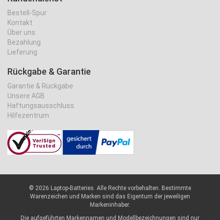
Bestell-Spur
Kontakt
Über uns
Bezahlung
Lieferung
Rückgabe & Garantie
Garantie & Rückgabe
Unsere AGB
Haftungsausschluss
Hilfezentrum
©
2026 Laptop-Batteries. Alle Rechte vorbehalten. Bestimmte
Warenzeichen und Marken sind das Eigentum der jeweiligen
Markeninhaber.
Die aufgeführten Markennamen und Modellbezeichnungen sind nur