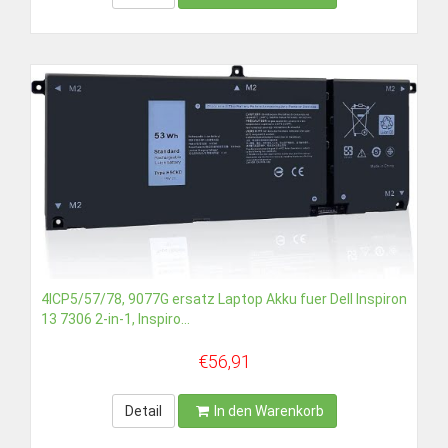
4ICP5/57/78, 9077G ersatz Laptop Akku fuer Dell Inspiron
13 7306 2-in-1, Inspiro...
€56,91
Detail
In den Warenkorb