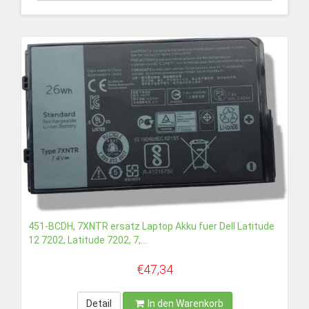
451-BCDH, 7XNTR ersatz Laptop Akku fuer Dell Latitude
12 7202, Latitude 7202, 7,...
€47,34
Detail
In den Warenkorb