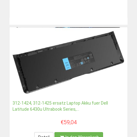
050TKN, 07W5X0 ersatz Laptop Akku fuer Dell V3300,
V3300n, 2200mAh, 4 zellen, 14...
€31,26
Detail
In den Warenkorb
312-1424, 312-1425 ersatz Laptop Akku fuer Dell
Latitude 6430u Ultrabook Series,...
€59,04