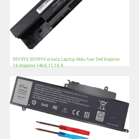
05Y4YV, 05YRYV ersatz Laptop Akku fuer Dell Inspiron
14, Inspiron 1464, 11,1V, 4...
€34,45
Detail
In den Warenkorb