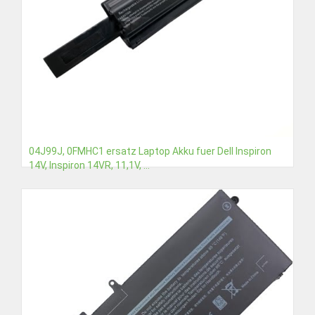
04J99J, 0FMHC1 ersatz Laptop Akku fuer Dell Inspiron
14V, Inspiron 14VR, 11,1V, ...
€42,02
Detail
In den Warenkorb