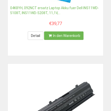
04K8YH, 092NCT ersatz Laptop Akku fuer Dell INS11WD-
5108T, INS11WD-5208T, 11,1V,...
€39,77
Detail
In den Warenkorb