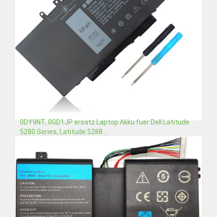
0DY9NT, 0GD1JP ersatz Laptop Akku fuer Dell Latitude
5280 Series, Latitude 5288 ...
€43,08
Detail
In den Warenkorb