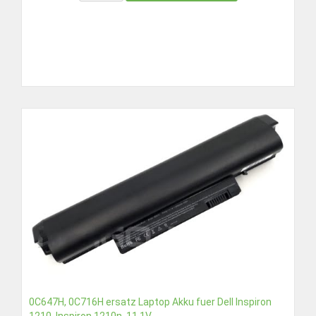
0C647H, 0C716H ersatz Laptop Akku fuer Dell Inspiron
1210, Inspiron 1210n, 11,1V...