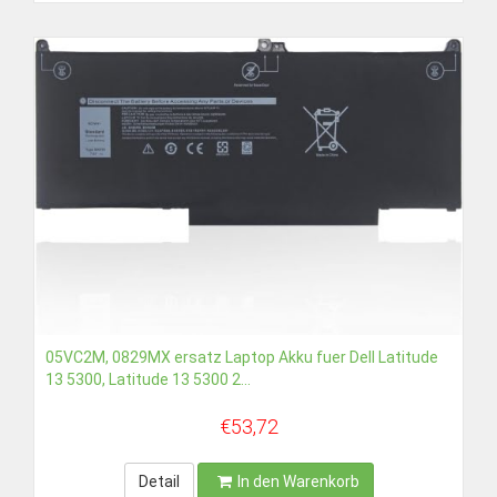
05VC2M, 0829MX ersatz Laptop Akku fuer Dell Latitude
13 5300, Latitude 13 5300 2...
€53,72
Detail
In den Warenkorb