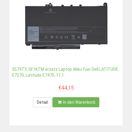
€39,89
Detail
In den Warenkorb
0579TY, 0F1KTM ersatz Laptop Akku fuer Dell LATITUDE
E7270, Latitude E7470, 11,1...
€44,15
Detail
In den Warenkorb