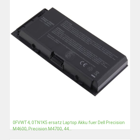
0FVWT4, 0TN1K5 ersatz Laptop Akku fuer Dell Precision
M4600, Precision M4700, 44...