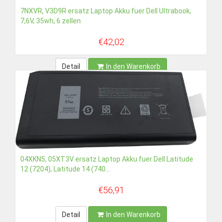
7NXVR, V3D9R ersatz Laptop Akku fuer Dell Ultrabook,
7,6V, 35wh, 6 zellen
€42,02
Detail
In den Warenkorb
04XKN5, 05XT3V ersatz Laptop Akku fuer Dell Latitude
12 (7204), Latitude 14 (740...
€56,91
Detail
In den Warenkorb