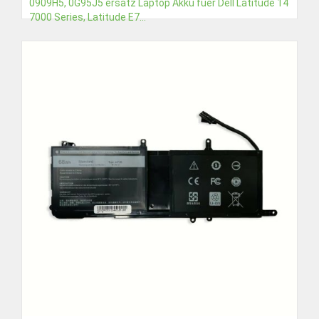
0909H5, 0G95J5 ersatz Laptop Akku fuer Dell Latitude 14
7000 Series, Latitude E7...
€44,15
Detail
In den Warenkorb