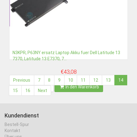
N3KPR, P63NY ersatz Laptop Akku fuer Dell Latitude 13
7370, Latitude 13 E7370, 7...
€43,08
Previous
7
8
9
10
11
12
13
14
Detail
In den Warenkorb
15
16
Next
Kundendienst
Bestell-Spur
Kontakt
Über uns