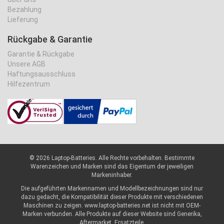
Bezahlung
Lieferung
Rückgabe & Garantie
Garantie & Rückgabe
Unsere AGB
Haftungsausschluss
Hilfezentrum
©
2026 Laptop-Batteries. Alle Rechte vorbehalten. Bestimmte
Warenzeichen und Marken sind das Eigentum der jeweiligen
Markeninhaber.
Die aufgeführten Markennamen und Modellbezeichnungen sind nur
dazu gedacht, die Kompatibilität dieser Produkte mit verschiedenen
Maschinen zu zeigen. www.laptop-batteries.net ist nicht mit OEM-
Marken verbunden. Alle Produkte auf dieser Website sind Generika,
Aftermarket, Ersatzteile.