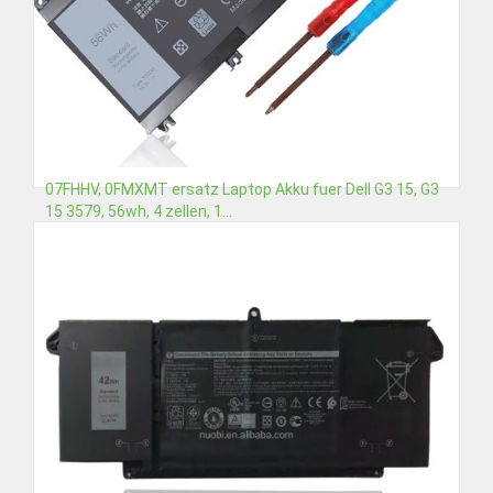
07FHHV, 0FMXMT ersatz Laptop Akku fuer Dell G3 15, G3
15 3579, 56wh, 4 zellen, 1...
€43,08
Detail
In den Warenkorb