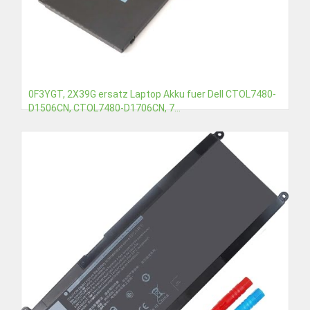
0F3YGT, 2X39G ersatz Laptop Akku fuer Dell CTOL7480-
D1506CN, CTOL7480-D1706CN, 7...
€39,89
Detail
In den Warenkorb