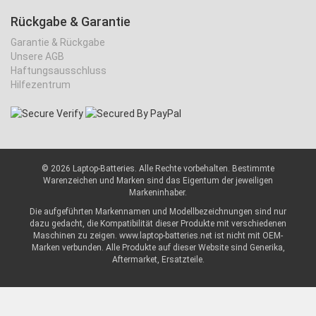
Rückgabe & Garantie
Garantie & Rückgabe
Unsere AGB
Haftungsausschluss
Hilfezentrum
©
2026 Laptop-Batteries. Alle Rechte vorbehalten. Bestimmte
Warenzeichen und Marken sind das Eigentum der jeweiligen
Markeninhaber.
Die aufgeführten Markennamen und Modellbezeichnungen sind nur
dazu gedacht, die Kompatibilität dieser Produkte mit verschiedenen
Maschinen zu zeigen. www.laptop-batteries.net ist nicht mit OEM-
Marken verbunden. Alle Produkte auf dieser Website sind Generika,
Aftermarket, Ersatzteile.