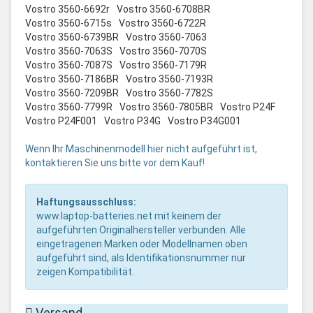
Vostro 3560-6692r
Vostro 3560-6708BR
Vostro 3560-6715s
Vostro 3560-6722R
Vostro 3560-6739BR
Vostro 3560-7063
Vostro 3560-7063S
Vostro 3560-7070S
Vostro 3560-7087S
Vostro 3560-7179R
Vostro 3560-7186BR
Vostro 3560-7193R
Vostro 3560-7209BR
Vostro 3560-7782S
Vostro 3560-7799R
Vostro 3560-7805BR
Vostro P24F
Vostro P24F001
Vostro P34G
Vostro P34G001
Wenn Ihr Maschinenmodell hier nicht aufgeführt ist,
kontaktieren Sie uns bitte vor dem Kauf!
Haftungsausschluss:
www.laptop-batteries.net mit keinem der
aufgeführten Originalhersteller verbunden. Alle
eingetragenen Marken oder Modellnamen oben
aufgeführt sind, als Identifikationsnummer nur
zeigen Kompatibilität.
Versand