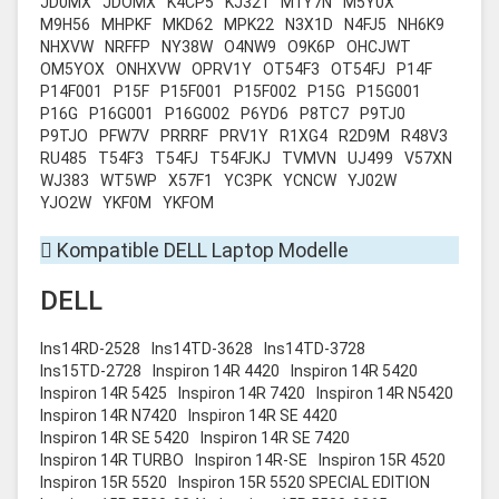
JD0MX
JDOMX
K4CP5
KJ321
M1Y7N
M5Y0X
M9H56
MHPKF
MKD62
MPK22
N3X1D
N4FJ5
NH6K9
NHXVW
NRFFP
NY38W
O4NW9
O9K6P
OHCJWT
OM5YOX
ONHXVW
OPRV1Y
OT54F3
OT54FJ
P14F
P14F001
P15F
P15F001
P15F002
P15G
P15G001
P16G
P16G001
P16G002
P6YD6
P8TC7
P9TJ0
P9TJO
PFW7V
PRRRF
PRV1Y
R1XG4
R2D9M
R48V3
RU485
T54F3
T54FJ
T54FJKJ
TVMVN
UJ499
V57XN
WJ383
WT5WP
X57F1
YC3PK
YCNCW
YJ02W
YJO2W
YKF0M
YKFOM
Kompatible DELL Laptop Modelle
DELL
Ins14RD-2528
Ins14TD-3628
Ins14TD-3728
Ins15TD-2728
Inspiron 14R 4420
Inspiron 14R 5420
Inspiron 14R 5425
Inspiron 14R 7420
Inspiron 14R N5420
Inspiron 14R N7420
Inspiron 14R SE 4420
Inspiron 14R SE 5420
Inspiron 14R SE 7420
Inspiron 14R TURBO
Inspiron 14R-SE
Inspiron 15R 4520
Inspiron 15R 5520
Inspiron 15R 5520 SPECIAL EDITION