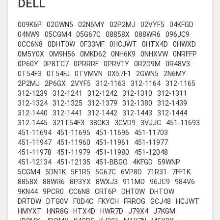
DELL
009K6P
02GWN5
02N6MY
02P2MJ
02VYF5
04KFGD
04NW9
05CGM4
05G67C
08858X
088WR6
096JC9
0CC6N8
0DHT0W
0F33MF
0HCJWT
0HTX4D
0HWXD
0M5Y0X
0M9H56
0MKD62
0NH6K9
0NHXVW
0NRFFP
0P60Y
0P8TC7
0PRRRF
0PRV1Y
0R2D9M
0R48V3
0T54F3
0T54FJ
0TVMVN
0X57F1
2GWN5
2N6MY
2P2MJ
2P6GX
2VYF5
312-1163
312-1164
312-1165
312-1239
312-1241
312-1242
312-1310
312-1311
312-1324
312-1325
312-1379
312-1380
312-1439
312-1440
312-1441
312-1442
312-1443
312-1444
312-1445
321T54F3
38CK3
3CVD9
3VJJC
451-11693
451-11694
451-11695
451-11696
451-11703
451-11947
451-11960
451-11961
451-11977
451-11978
451-11979
451-11980
451-12048
451-12134
451-12135
451-BBGO
4KFGD
59WNP
5CGM4
5DN1K
5F1R5
5G67C
6VP8D
71R31
7FF1K
8858X
88WR6
8P3YX
8WXJ3
911MD
96JC9
984V6
9KN44
9PCR0
CC6N8
CRT6P
DHT0W
DHTOW
DRTDW
DTG0V
F0D4C
FKYCH
FRROG
GCJ48
HCJWT
HMYXT
HNR8G
HTX4D
HWR7D
J79X4
J7KGM