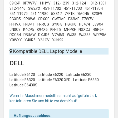
09K6P
0F7W7V
11HYV
312-1239
312-1241
312-1381
312-1446
3W2YX
451-11702
451-11703
451-11704
451-11979
451-11980
5X317
7FF1K
7M0N5
823F9
9GXD5
9P0W6
CPXG0
CWTM0
F33MF
F7W7V
FHHVX
FN3PT
FRROG
GYKF8
HGKH0
HJ474
J79X4
JN0C3
K4CP5
K94X6
KFHT8
MHPKF
NGXCJ
R8R6F
RCG54
RFJMW
RXJR6
V7M6R
WJ38
WJ383
WRP9M
Y0WYY
Y40R5
Y61CV
YJNKK
Kompatible DELL Laptop Modelle
DELL
Latitude E6120
Latitude E6220
Latitude E6230
Latitude E6320
Latitude E6320 XFR
Latitude E6330
Latitude E6430S
Wenn Ihr Maschinenmodell hier nicht aufgeführt ist,
kontaktieren Sie uns bitte vor dem Kauf!
Haftungsausschluss: