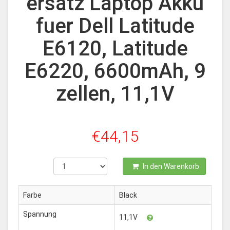
ersatz Laptop Akku
fuer Dell Latitude
E6120, Latitude
E6220, 6600mAh, 9
zellen, 11,1V
€44,15
In den Warenkorb
Farbe
Black
Spannung
11,1V