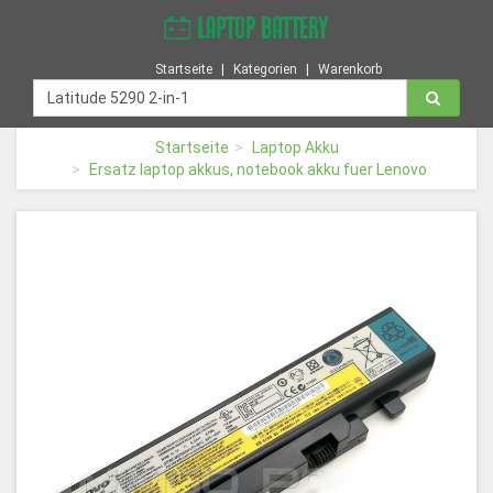
Startseite
Kategorien
Warenkorb
Startseite
Laptop Akku
Ersatz laptop akkus, notebook akku fuer Lenovo