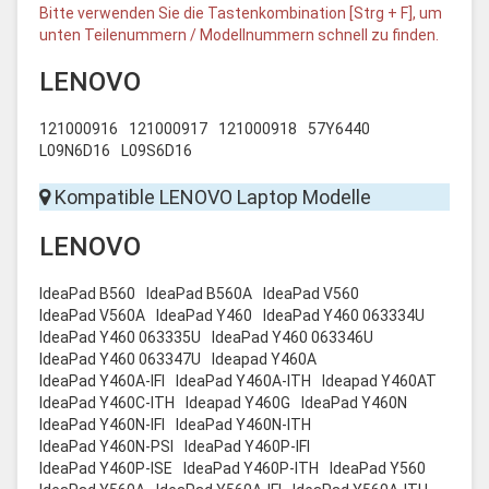
Bitte verwenden Sie die Tastenkombination [Strg + F], um
unten Teilenummern / Modellnummern schnell zu finden.
LENOVO
121000916
121000917
121000918
57Y6440
L09N6D16
L09S6D16
Kompatible LENOVO Laptop Modelle
LENOVO
IdeaPad B560
IdeaPad B560A
IdeaPad V560
IdeaPad V560A
IdeaPad Y460
IdeaPad Y460 063334U
IdeaPad Y460 063335U
IdeaPad Y460 063346U
IdeaPad Y460 063347U
Ideapad Y460A
IdeaPad Y460A-IFI
IdeaPad Y460A-ITH
Ideapad Y460AT
IdeaPad Y460C-ITH
Ideapad Y460G
IdeaPad Y460N
IdeaPad Y460N-IFI
IdeaPad Y460N-ITH
IdeaPad Y460N-PSI
IdeaPad Y460P-IFI
IdeaPad Y460P-ISE
IdeaPad Y460P-ITH
IdeaPad Y560