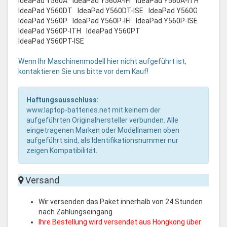
IdeaPad Y560A
IdeaPad Y560A-IFI
IdeaPad Y560A-ITH
IdeaPad Y560DT
IdeaPad Y560DT-ISE
IdeaPad Y560G
IdeaPad Y560P
IdeaPad Y560P-IFI
IdeaPad Y560P-ISE
IdeaPad Y560P-ITH
IdeaPad Y560PT
IdeaPad Y560PT-ISE
Wenn Ihr Maschinenmodell hier nicht aufgeführt ist,
kontaktieren Sie uns bitte vor dem Kauf!
Haftungsausschluss:
www.laptop-batteries.net mit keinem der
aufgeführten Originalhersteller verbunden. Alle
eingetragenen Marken oder Modellnamen oben
aufgeführt sind, als Identifikationsnummer nur
zeigen Kompatibilität.
Versand
Wir versenden das Paket innerhalb von 24 Stunden
nach Zahlungseingang.
Ihre Bestellung wird versendet aus Hongkong über