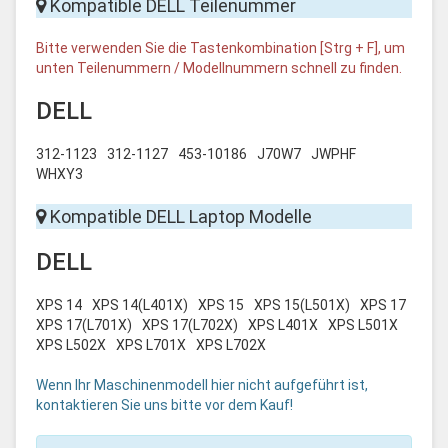
Kompatible DELL Teilenummer
Bitte verwenden Sie die Tastenkombination [Strg + F], um
unten Teilenummern / Modellnummern schnell zu finden.
DELL
312-1123
312-1127
453-10186
J70W7
JWPHF
WHXY3
Kompatible DELL Laptop Modelle
DELL
XPS 14
XPS 14(L401X)
XPS 15
XPS 15(L501X)
XPS 17
XPS 17(L701X)
XPS 17(L702X)
XPS L401X
XPS L501X
XPS L502X
XPS L701X
XPS L702X
Wenn Ihr Maschinenmodell hier nicht aufgeführt ist,
kontaktieren Sie uns bitte vor dem Kauf!