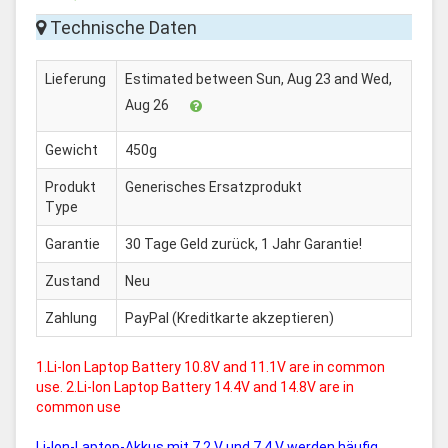
Technische Daten
Lieferung
Estimated between Sun, Aug 23 and Wed,
Aug 26
Gewicht
450g
Produkt
Generisches Ersatzprodukt
Type
Garantie
30 Tage Geld zurück, 1 Jahr Garantie!
Zustand
Neu
Zahlung
PayPal (Kreditkarte akzeptieren)
1.Li-Ion Laptop Battery 10.8V and 11.1V are in common
use. 2.Li-Ion Laptop Battery 14.4V and 14.8V are in
common use
Li-Ion-Laptop-Akkus mit 7,2 V und 7,4 V werden häufig