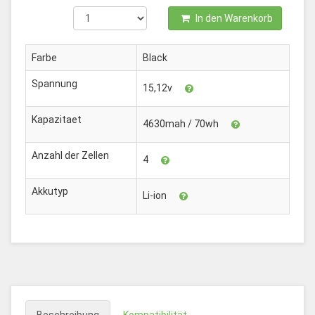
In den Warenkorb
Farbe
Black
Spannung
15,12v
Kapazitaet
4630mah / 70wh
Anzahl der Zellen
4
Akkutyp
Li-ion