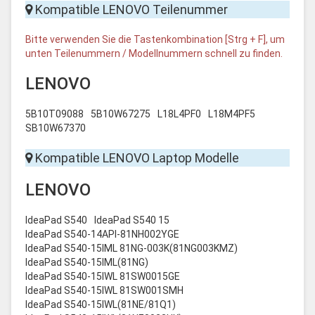
Kompatible LENOVO Teilenummer
Bitte verwenden Sie die Tastenkombination [Strg + F], um
unten Teilenummern / Modellnummern schnell zu finden.
LENOVO
5B10T09088
5B10W67275
L18L4PF0
L18M4PF5
SB10W67370
Kompatible LENOVO Laptop Modelle
LENOVO
IdeaPad S540
IdeaPad S540 15
IdeaPad S540-14API-81NH002YGE
IdeaPad S540-15IML 81NG-003K(81NG003KMZ)
IdeaPad S540-15IML(81NG)
IdeaPad S540-15IWL 81SW0015GE
IdeaPad S540-15IWL 81SW001SMH
IdeaPad S540-15IWL(81NE/81Q1)