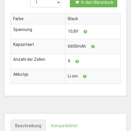
In den Warenkorb
Farbe
Black
Spannung
10,8V
Kapazitaet
6600mAh
Anzahl der Zellen
9
Akkutyp
Li-ion
Beschreibung
Kompatibilität