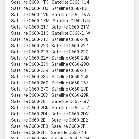
Satellite C660-1T9
Satellite C660-1U4
Satellite C660-1UJ
Satellite C660-1UL
Satellite C660-1VR
Satellite C660-1VW
Satellite C660-1ZM
Satellite C660-1ZN
Satellite C660-217
Satellite C660-21M
Satellite C660-21Q
Satellite C660-21W
Satellite C660-21Z
Satellite C660-220
Satellite C660-223
Satellite C660-227
Satellite C660-229
Satellite C660-22Q
Satellite C660-22V
Satellite C660-23M
Satellite C660-23N
Satellite C660-23Q
Satellite C660-23R
Satellite C660-23T
Satellite C660-23U
Satellite C660-258
Satellite C660-26G
Satellite C660-26Z
Satellite C660-27C
Satellite C660-27D
Satellite C660-28D
Satellite C660-28R
Satellite C660-28T
Satellite C660-28V
Satellite C660-2CR
Satellite C660-2D7
Satellite C660-2DL
Satellite C660-2DV
Satellite C660-2E1
Satellite C660-2E2
Satellite C660-2E3
Satellite C660-2EL
Satellite C660-2F2
Satellite C660-2FE
Satellite C660-2FF
Satellite C660-2GM