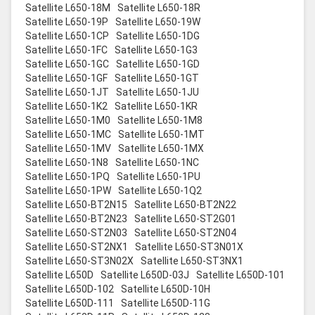
Satellite L650-18M
Satellite L650-18R
Satellite L650-19P
Satellite L650-19W
Satellite L650-1CP
Satellite L650-1DG
Satellite L650-1FC
Satellite L650-1G3
Satellite L650-1GC
Satellite L650-1GD
Satellite L650-1GF
Satellite L650-1GT
Satellite L650-1JT
Satellite L650-1JU
Satellite L650-1K2
Satellite L650-1KR
Satellite L650-1M0
Satellite L650-1M8
Satellite L650-1MC
Satellite L650-1MT
Satellite L650-1MV
Satellite L650-1MX
Satellite L650-1N8
Satellite L650-1NC
Satellite L650-1PQ
Satellite L650-1PU
Satellite L650-1PW
Satellite L650-1Q2
Satellite L650-BT2N15
Satellite L650-BT2N22
Satellite L650-BT2N23
Satellite L650-ST2G01
Satellite L650-ST2N03
Satellite L650-ST2N04
Satellite L650-ST2NX1
Satellite L650-ST3N01X
Satellite L650-ST3N02X
Satellite L650-ST3NX1
Satellite L650D
Satellite L650D-03J
Satellite L650D-101
Satellite L650D-102
Satellite L650D-10H
Satellite L650D-111
Satellite L650D-11G