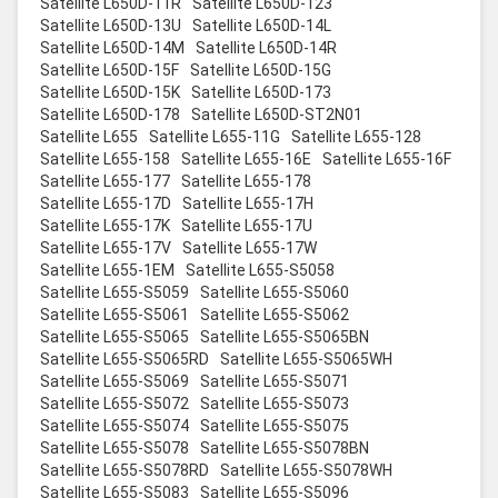
Satellite L650D-11R
Satellite L650D-123
Satellite L650D-13U
Satellite L650D-14L
Satellite L650D-14M
Satellite L650D-14R
Satellite L650D-15F
Satellite L650D-15G
Satellite L650D-15K
Satellite L650D-173
Satellite L650D-178
Satellite L650D-ST2N01
Satellite L655
Satellite L655-11G
Satellite L655-128
Satellite L655-158
Satellite L655-16E
Satellite L655-16F
Satellite L655-177
Satellite L655-178
Satellite L655-17D
Satellite L655-17H
Satellite L655-17K
Satellite L655-17U
Satellite L655-17V
Satellite L655-17W
Satellite L655-1EM
Satellite L655-S5058
Satellite L655-S5059
Satellite L655-S5060
Satellite L655-S5061
Satellite L655-S5062
Satellite L655-S5065
Satellite L655-S5065BN
Satellite L655-S5065RD
Satellite L655-S5065WH
Satellite L655-S5069
Satellite L655-S5071
Satellite L655-S5072
Satellite L655-S5073
Satellite L655-S5074
Satellite L655-S5075
Satellite L655-S5078
Satellite L655-S5078BN
Satellite L655-S5078RD
Satellite L655-S5078WH
Satellite L655-S5083
Satellite L655-S5096