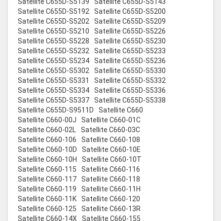
Satellite C655D-S5139
Satellite C655D-S5143
Satellite C655D-S5192
Satellite C655D-S5200
Satellite C655D-S5202
Satellite C655D-S5209
Satellite C655D-S5210
Satellite C655D-S5226
Satellite C655D-S5228
Satellite C655D-S5230
Satellite C655D-S5232
Satellite C655D-S5233
Satellite C655D-S5234
Satellite C655D-S5236
Satellite C655D-S5302
Satellite C655D-S5330
Satellite C655D-S5331
Satellite C655D-S5332
Satellite C655D-S5334
Satellite C655D-S5336
Satellite C655D-S5337
Satellite C655D-S5338
Satellite C655D-S9511D
Satellite C660
Satellite C660-00J
Satellite C660-01C
Satellite C660-02L
Satellite C660-03C
Satellite C660-106
Satellite C660-108
Satellite C660-10D
Satellite C660-10E
Satellite C660-10H
Satellite C660-10T
Satellite C660-115
Satellite C660-116
Satellite C660-117
Satellite C660-118
Satellite C660-119
Satellite C660-11H
Satellite C660-11K
Satellite C660-120
Satellite C660-125
Satellite C660-13R
Satellite C660-14X
Satellite C660-155