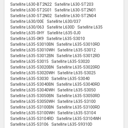
Satellite L630-BT2N22
Satellite L630-ST203
Satellite L630-ST2G01
Satellite L630-ST2N01
Satellite L630-ST2N02
Satellite L630-ST2N04
Satellite L630/00E
Satellite L630/037
Satellite L630/063
Satellite L630D
Satellite L635
Satellite L635-0HY
Satellite L635-0J0
Satellite L635-0K9
Satellite L635-S3010
Satellite L635-S3010BN
Satellite L635-S3010RD
Satellite L635-S3010WH
Satellite L635-S3012
Satellite L635-S3012BN
Satellite L635-S3012RD
Satellite L635-S3015
Satellite L635-S3020
Satellite L635-S3020BN
Satellite L635-S3020RD
Satellite L635-S3020WH
Satellite L635-S3025
Satellite L635-S3030
Satellite L635-S3040
Satellite L635-S3040BN
Satellite L635-S3040RD
Satellite L635-S3040WH
Satellite L635-S3050
Satellite L635-S3050BN
Satellite L635-S3050RD
Satellite L635-S3050WH
Satellite L635-S3100
Satellite L635-S3100BN
Satellite L635-S3100RD
Satellite L635-S3100WH
Satellite L635-S3104
Satellite L635-S3104RD
Satellite L635-S3104WH
Satellite L635-S3106
Satellite L635-S9310D