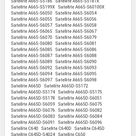
Satellite A665-S5186
Satellite A665-S5187X
Satellite A665-S5199X
Satellite A665-S60100X
Satellite A665-S6050
Satellite A665-S6054
Satellite A665-S6055
Satellite A665-S6056
Satellite A665-S6057
Satellite A665-S6058
Satellite A665-S6065
Satellite A665-S6067
Satellite A665-S6070
Satellite A665-S6079
Satellite A665-S6080
Satellite A665-S6081
Satellite A665-S6085
Satellite A665-S6086
Satellite A665-S6087
Satellite A665-S6088
Satellite A665-S6089
Satellite A665-S6090
Satellite A665-S6092
Satellite A665-S6093
Satellite A665-S6094
Satellite A665-S6095
Satellite A665-S6097
Satellite A665-S6098
Satellite A665D
Satellite A665D-S5172
Satellite A665D-S5174
Satellite A665D-S5175
Satellite A665D-S5178
Satellite A665D-S6051
Satellite A665D-S6059
Satellite A665D-S6075
Satellite A665D-S6076
Satellite A665D-S6082
Satellite A665D-S6083
Satellite A665D-S6084
Satellite A665D-S6091
Satellite A665D-S6096
Satellite C640
Satellite C640D
Satellite C645D
Satellite C645D-S4024
Satellite C650