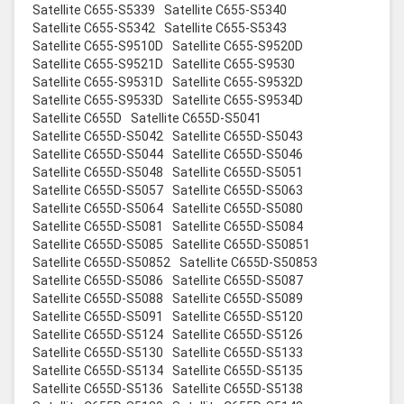
Satellite C655-S5339
Satellite C655-S5340
Satellite C655-S5342
Satellite C655-S5343
Satellite C655-S9510D
Satellite C655-S9520D
Satellite C655-S9521D
Satellite C655-S9530
Satellite C655-S9531D
Satellite C655-S9532D
Satellite C655-S9533D
Satellite C655-S9534D
Satellite C655D
Satellite C655D-S5041
Satellite C655D-S5042
Satellite C655D-S5043
Satellite C655D-S5044
Satellite C655D-S5046
Satellite C655D-S5048
Satellite C655D-S5051
Satellite C655D-S5057
Satellite C655D-S5063
Satellite C655D-S5064
Satellite C655D-S5080
Satellite C655D-S5081
Satellite C655D-S5084
Satellite C655D-S5085
Satellite C655D-S50851
Satellite C655D-S50852
Satellite C655D-S50853
Satellite C655D-S5086
Satellite C655D-S5087
Satellite C655D-S5088
Satellite C655D-S5089
Satellite C655D-S5091
Satellite C655D-S5120
Satellite C655D-S5124
Satellite C655D-S5126
Satellite C655D-S5130
Satellite C655D-S5133
Satellite C655D-S5134
Satellite C655D-S5135
Satellite C655D-S5136
Satellite C655D-S5138