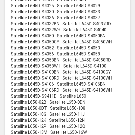
Satellite L645D-S4025
Satellite L645D-S4029
Satellite L645D-S4030
Satellite L645D-S4033
Satellite L645D-S4036
Satellite L645D-S4037
Satellite L645D-S4037BN
Satellite L645D-S4037RD
Satellite L645D-S4037WH
Satellite L645D-S4040
Satellite L645D-S4050
Satellite L645D-S4050BN
Satellite L645D-S4050GY
Satellite L645D-S4050WH
Satellite L645D-S4052
Satellite L645D-S4053
Satellite L645D-S4056
Satellite L645D-S4058
Satellite L645D-S4058BN
Satellite L645D-S4058RD
Satellite L645D-S4058WH
Satellite L645D-S4100
Satellite L645D-S4100BN
Satellite L645D-S4100GY
Satellite L645D-S4100RD
Satellite L645D-S4100WH
Satellite L645D-S4106
Satellite L645D-S4106BN
Satellite L645D-S4106RD
Satellite L645D-S4106WH
Satellite L645D-S9411D
Satellite L650
Satellite L650-02B
Satellite L650-0DN
Satellite L650-0DT
Satellite L650-108
Satellite L650-10G
Satellite L650-11J
Satellite L650-12K
Satellite L650-12N
Satellite L650-12P
Satellite L650-12Q
Satellite L650-13M
Satellite L650-16W