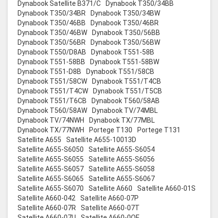
Dynabook Satellite B371/C
Dynabook T350/34BB
Dynabook T350/34BR
Dynabook T350/34BW
Dynabook T350/46BB
Dynabook T350/46BR
Dynabook T350/46BW
Dynabook T350/56BB
Dynabook T350/56BR
Dynabook T350/56BW
Dynabook T550/D8AB
Dynabook T551-58B
Dynabook T551-58BB
Dynabook T551-58BW
Dynabook T551-D8B
Dynabook T551/58CB
Dynabook T551/58CW
Dynabook T551/T4CB
Dynabook T551/T4CW
Dynabook T551/T5CB
Dynabook T551/T6CB
Dynabook T560/58AB
Dynabook T560/58AW
Dynabook TV/74MBL
Dynabook TV/74NWH
Dynabook TX/77MBL
Dynabook TX/77NWH
Portege T130
Portege T131
Satellite A655
Satellite A655-10013D
Satellite A655-S6050
Satellite A655-S6054
Satellite A655-S6055
Satellite A655-S6056
Satellite A655-S6057
Satellite A655-S6058
Satellite A655-S6065
Satellite A655-S6067
Satellite A655-S6070
Satellite A660
Satellite A660-01S
Satellite A660-042
Satellite A660-07P
Satellite A660-07R
Satellite A660-07T
Satellite A660-07U
Satellite A660-0QE