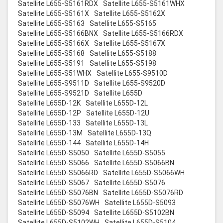
Satellite L655-S5161RDX
Satellite L655-S5161WHX
Satellite L655-S5161X
Satellite L655-S5162X
Satellite L655-S5163
Satellite L655-S5165
Satellite L655-S5166BNX
Satellite L655-S5166RDX
Satellite L655-S5166X
Satellite L655-S5167X
Satellite L655-S5168
Satellite L655-S5188
Satellite L655-S5191
Satellite L655-S5198
Satellite L655-S51WHX
Satellite L655-S9510D
Satellite L655-S9511D
Satellite L655-S9520D
Satellite L655-S9521D
Satellite L655D
Satellite L655D-12K
Satellite L655D-12L
Satellite L655D-12P
Satellite L655D-12U
Satellite L655D-133
Satellite L655D-13L
Satellite L655D-13M
Satellite L655D-13Q
Satellite L655D-144
Satellite L655D-14H
Satellite L655D-S5050
Satellite L655D-S5055
Satellite L655D-S5066
Satellite L655D-S5066BN
Satellite L655D-S5066RD
Satellite L655D-S5066WH
Satellite L655D-S5067
Satellite L655D-S5076
Satellite L655D-S5076BN
Satellite L655D-S5076RD
Satellite L655D-S5076WH
Satellite L655D-S5093
Satellite L655D-S5094
Satellite L655D-S5102BN
Satellite L655D-S5102WH
Satellite L655D-S5104