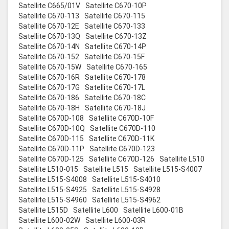
Satellite C665/01V
Satellite C670-10P
Satellite C670-113
Satellite C670-115
Satellite C670-12E
Satellite C670-133
Satellite C670-13Q
Satellite C670-13Z
Satellite C670-14N
Satellite C670-14P
Satellite C670-152
Satellite C670-15F
Satellite C670-15W
Satellite C670-165
Satellite C670-16R
Satellite C670-178
Satellite C670-17G
Satellite C670-17L
Satellite C670-186
Satellite C670-18C
Satellite C670-18H
Satellite C670-18J
Satellite C670D-108
Satellite C670D-10F
Satellite C670D-10Q
Satellite C670D-110
Satellite C670D-115
Satellite C670D-11K
Satellite C670D-11P
Satellite C670D-123
Satellite C670D-125
Satellite C670D-126
Satellite L510
Satellite L510-015
Satellite L515
Satellite L515-S4007
Satellite L515-S4008
Satellite L515-S4010
Satellite L515-S4925
Satellite L515-S4928
Satellite L515-S4960
Satellite L515-S4962
Satellite L515D
Satellite L600
Satellite L600-01B
Satellite L600-02W
Satellite L600-03R