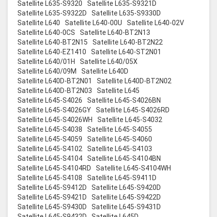
Satellite L635-S9320
Satellite L635-S9321D
Satellite L635-S9322D
Satellite L635-S9330D
Satellite L640
Satellite L640-00U
Satellite L640-02V
Satellite L640-0CS
Satellite L640-BT2N13
Satellite L640-BT2N15
Satellite L640-BT2N22
Satellite L640-EZ1410
Satellite L640-ST2N01
Satellite L640/01H
Satellite L640/05X
Satellite L640/09M
Satellite L640D
Satellite L640D-BT2N01
Satellite L640D-BT2N02
Satellite L640D-BT2N03
Satellite L645
Satellite L645-S4026
Satellite L645-S4026BN
Satellite L645-S4026GY
Satellite L645-S4026RD
Satellite L645-S4026WH
Satellite L645-S4032
Satellite L645-S4038
Satellite L645-S4055
Satellite L645-S4059
Satellite L645-S4060
Satellite L645-S4102
Satellite L645-S4103
Satellite L645-S4104
Satellite L645-S4104BN
Satellite L645-S4104RD
Satellite L645-S4104WH
Satellite L645-S4108
Satellite L645-S9411D
Satellite L645-S9412D
Satellite L645-S9420D
Satellite L645-S9421D
Satellite L645-S9422D
Satellite L645-S9430D
Satellite L645-S9431D
Satellite L645-S9432D
Satellite L645D