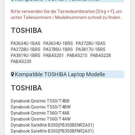
Bitte verwenden Sie die Tastenkombination [Strg + F], um
unten Teilenummern / Modellnummern schnell zu finden.
TOSHIBA
PA3634U-1BAS
PA3634U-1BRS
PA3728U-1BAS
PA3728U-1BRS
PA3780U-1BRS
PA3817U-1BRS
PA3819U-1BRS
PABAS201
PABAS215
PABAS228
PABAS230
Kompatible TOSHIBA Laptop Modelle
TOSHIBA
Dynabook Qosmio T550/T4BB
Dynabook Qosmio T550/T4BW
Dynabook Qosmio T560/T4AB
Dynabook Qosmio T560/T4AW
Dynabook Satellite B350(PB350BENR2A31)
Dynabook Satellite B350(PB350BFNR2A31)