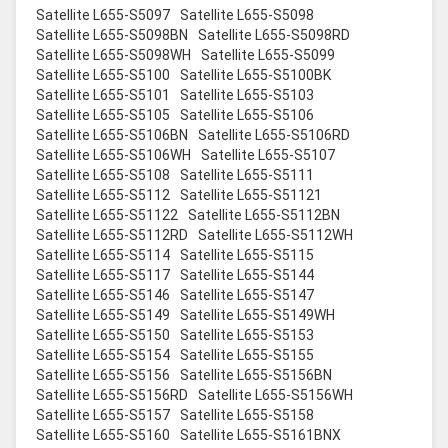
Satellite L655-S5097
Satellite L655-S5098
Satellite L655-S5098BN
Satellite L655-S5098RD
Satellite L655-S5098WH
Satellite L655-S5099
Satellite L655-S5100
Satellite L655-S5100BK
Satellite L655-S5101
Satellite L655-S5103
Satellite L655-S5105
Satellite L655-S5106
Satellite L655-S5106BN
Satellite L655-S5106RD
Satellite L655-S5106WH
Satellite L655-S5107
Satellite L655-S5108
Satellite L655-S5111
Satellite L655-S5112
Satellite L655-S51121
Satellite L655-S51122
Satellite L655-S5112BN
Satellite L655-S5112RD
Satellite L655-S5112WH
Satellite L655-S5114
Satellite L655-S5115
Satellite L655-S5117
Satellite L655-S5144
Satellite L655-S5146
Satellite L655-S5147
Satellite L655-S5149
Satellite L655-S5149WH
Satellite L655-S5150
Satellite L655-S5153
Satellite L655-S5154
Satellite L655-S5155
Satellite L655-S5156
Satellite L655-S5156BN
Satellite L655-S5156RD
Satellite L655-S5156WH
Satellite L655-S5157
Satellite L655-S5158
Satellite L655-S5160
Satellite L655-S5161BNX