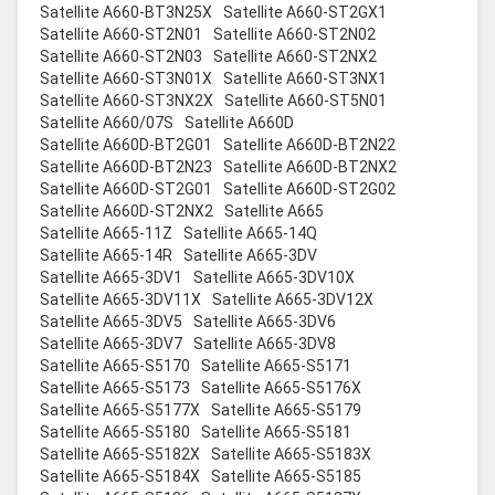
Satellite A660-BT3N25X
Satellite A660-ST2GX1
Satellite A660-ST2N01
Satellite A660-ST2N02
Satellite A660-ST2N03
Satellite A660-ST2NX2
Satellite A660-ST3N01X
Satellite A660-ST3NX1
Satellite A660-ST3NX2X
Satellite A660-ST5N01
Satellite A660/07S
Satellite A660D
Satellite A660D-BT2G01
Satellite A660D-BT2N22
Satellite A660D-BT2N23
Satellite A660D-BT2NX2
Satellite A660D-ST2G01
Satellite A660D-ST2G02
Satellite A660D-ST2NX2
Satellite A665
Satellite A665-11Z
Satellite A665-14Q
Satellite A665-14R
Satellite A665-3DV
Satellite A665-3DV1
Satellite A665-3DV10X
Satellite A665-3DV11X
Satellite A665-3DV12X
Satellite A665-3DV5
Satellite A665-3DV6
Satellite A665-3DV7
Satellite A665-3DV8
Satellite A665-S5170
Satellite A665-S5171
Satellite A665-S5173
Satellite A665-S5176X
Satellite A665-S5177X
Satellite A665-S5179
Satellite A665-S5180
Satellite A665-S5181
Satellite A665-S5182X
Satellite A665-S5183X
Satellite A665-S5184X
Satellite A665-S5185