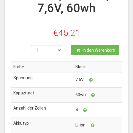
7,6V, 60wh
€45,21
In den Warenkorb
Farbe
Black
Spannung
7,6V
Kapazitaet
60wh
Anzahl der Zellen
4
Akkutyp
Li-ion